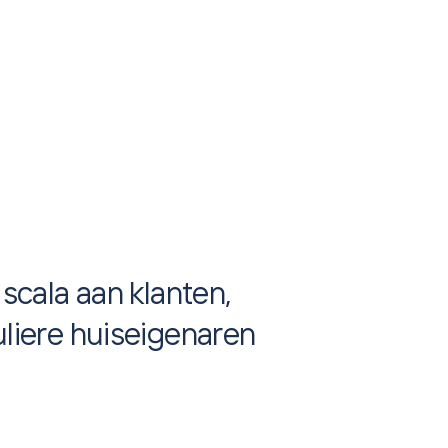
s
c
a
l
a
a
a
n
k
l
a
n
t
e
n
,
u
l
i
e
r
e
h
u
i
s
e
i
g
e
n
a
r
e
n