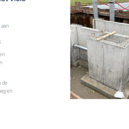
 aan
.
nen
n
n de
aag en