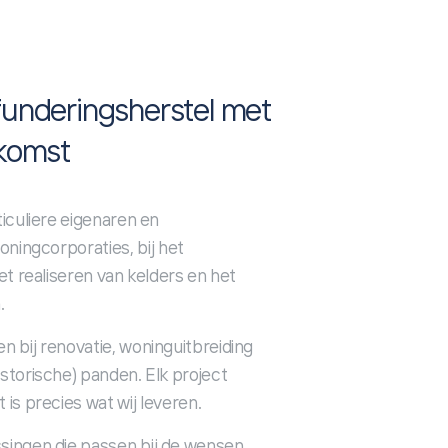
underingsherstel met
ekomst
iculiere eigenaren en
oningcorporaties, bij het
et realiseren van kelders en het
.
n bij renovatie, woninguitbreiding
torische) panden. Elk project
is precies wat wij leveren.
singen die passen bij de wensen