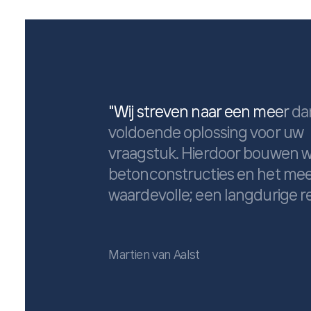
"
W
i
j
s
t
r
e
v
e
n
n
a
a
r
e
e
n
m
e
e
r
d
a
v
o
l
d
o
e
n
d
e
o
p
l
o
s
s
i
n
g
v
o
o
r
u
w
v
r
a
a
g
s
t
u
k
.
H
i
e
r
d
o
o
r
b
o
u
w
e
n
b
e
t
o
n
c
o
n
s
t
r
u
c
t
i
e
s
e
n
h
e
t
m
e
w
a
a
r
d
e
v
o
l
l
e
;
e
e
n
l
a
n
g
d
u
r
i
g
e
r
Martien van Aalst