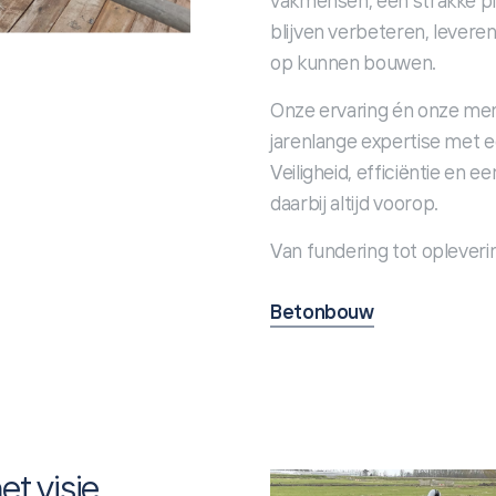
vakmensen, een strakke pl
blijven verbeteren, levere
op kunnen bouwen.
Onze ervaring én onze men
jarenlange expertise met 
Veiligheid, efficiëntie en
daarbij altijd voorop.
Van fundering tot opleverin
Betonbouw
t visie