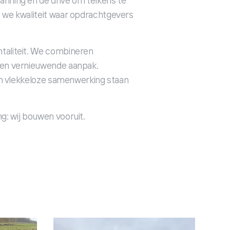
anning en de drive om telkens te
n we kwaliteit waar opdrachtgevers
taliteit. We combineren
een vernieuwende aanpak.
 een vlekkeloze samenwerking staan
g: wij bouwen vooruit.