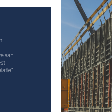
n
w
e
a
a
n
e
s
t
e
l
a
t
i
e
"