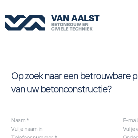
Ga naar de inhoud
Op zoek naar een betrouwbare par
van uw betonconstructie?
Sectie
Naam
*
E-mai