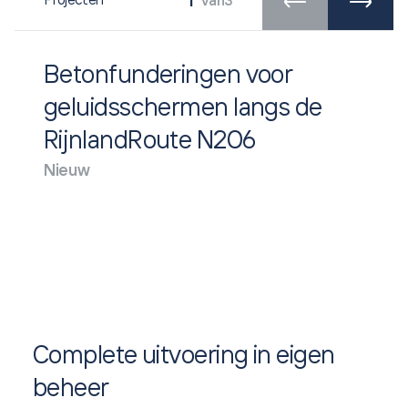
1
Projecten
van
3
2
3
Betonfunderingen voor
geluidsschermen langs de
RijnlandRoute N206
Nieuw
Complete uitvoering in eigen
beheer